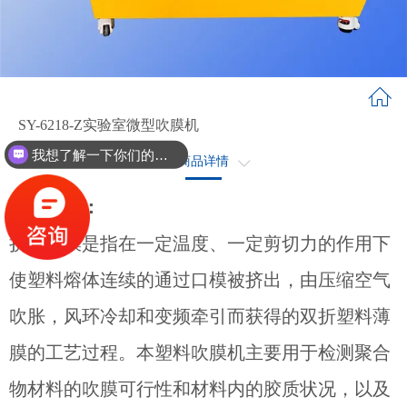
SY-6218-Z实验室微型吹膜机
我想了解一下你们的双螺杆挤出机同？
商品详情
产品参数
用途说明
：
挤出吹膜是指在一定温度、一定剪切力的作用下
使塑料熔体连续的通过口模被挤出，由压缩空气
吹胀，风环冷却和变频牵引而获得的双折塑料薄
膜的工艺过程。本
塑料吹膜机
主要用于检测聚合
物材料的吹膜可行性和材料内的胶质状况，以及