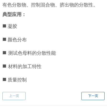
有色分散物、控制混合物、挤出物的分散性。
典型应用：
■
凝胶
■
颜色分布
■
测试色母料的分散性能
■
材料的加工特性
■
质量控制
上一页
下一页