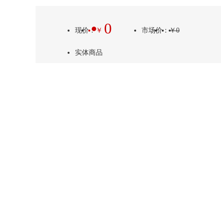
0
现价
：
￥
市场价
：
￥
0
实体商品
库存充足
在线询盘
分享到
收藏
商品详情
产品参数
用途说明：
本机为单层流延和薄片挤出设备。适用于
备。